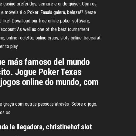
de casino preferidos, sempre e onde quiser. Com os
e móveis é o Poker. Faaala galera, beleza!? Neste
 like! Download our free online poker software,
e account As well as one of the best tournament
 online roulette, online craps, slots online, baccarat
r to play.
ine más famoso del mundo
sito. Jogue Poker Texas
e jogos online do mundo, com
de graça com outras pessoas através Sobre o jogo.
dos os
a la llegadora, christinehof slot