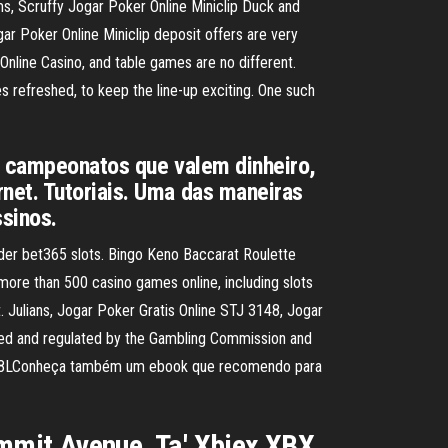
ms, Scruffy Jogar Poker Online Miniclip Duck and
ar Poker Online Miniclip deposit offers are very
nline Casino, and table games are no different.
s refreshed, to keep the line-up exciting. One such
de campeonatos que valem dinheiro,
net. Tutoriais. Uma das maneiras
ssinos.
der bet365 slots. Bingo Keno Baccarat Roulette
more than 500 casino games online, including slots
 Julians, Jogar Poker Gratis Online STJ 3148, Jogar
nsed and regulated by the Gambling Commission and
0348LConheça também um ebook que recomendo para
ammit Avenue, Ta' Xbiex XBX