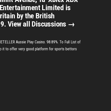
Entertainment Limited is
itain by the British
. View all Discussions →
NETELLER Aussie Play Casino. 98.89%. To Full List of
it to offer very good platform for sports bettors