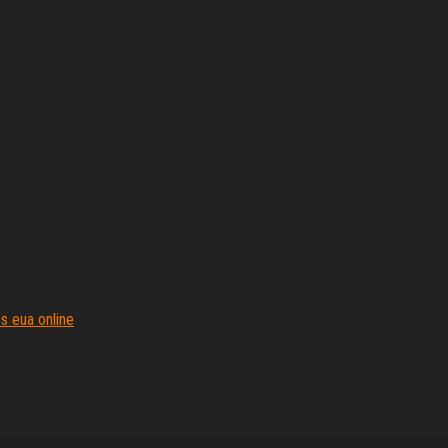
s eua online