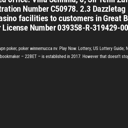
ration Number C50978. 2.3 Dazzletag 
sino facilities to customers in Great Br
 License Number 039358-R-319429-009
, wpn poker, poker winnemucca nv. Play Now. Lottery; US Lottery Guide; 
 bookmaker – 22BET – is established in 2017. However that doesn’t stop 