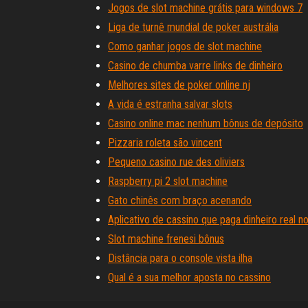
Jogos de slot machine grátis para windows 7
Liga de turnê mundial de poker austrália
Como ganhar jogos de slot machine
Casino de chumba varre links de dinheiro
Melhores sites de poker online nj
A vida é estranha salvar slots
Casino online mac nenhum bônus de depósito
Pizzaria roleta são vincent
Pequeno casino rue des oliviers
Raspberry pi 2 slot machine
Gato chinês com braço acenando
Aplicativo de cassino que paga dinheiro real no
Slot machine frenesi bônus
Distância para o console vista ilha
Qual é a sua melhor aposta no cassino