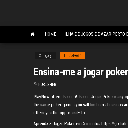
Skip
to
the
content
HOME
ILHA DE JOGOS DE AZAR PERTO 
Category
Lindie19064
Ensina-me a jogar poker
By
PUBLISHER
PlayNow offers Passo A Passo Jogar Poker many oppo
the same poker games you will find in real casinos 
offers you the opportunity to …
Aprenda a Jogar Poker em 5 minutos https://go.h