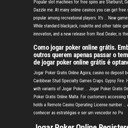
Popular slot machines for free spins are Starburst, 
Dazzle me. At many online casinos you can get free s
popular among recreational players. It’s … New games
While standard blackjack, roulette and other table ga
innovation, and a new release from Real Dealer, is th
Como jogar poker online grátis. Em
outros querem apenas passar o temp
de jogar poker online grátis é opta
Jogar Poker Gratis Online Agora, casino no deposit 
Caribbean Stud Specialty Games Craps. Gypsy Fire. H
with variants of Jogar Poker … Jogar Poker Gratis O
Poker Gratis Online Malta. For customers accessing 
holds a Remote Casino Operating License number 
conhecer as estratégias e ser um vencedor no Po
Jogar Poker Online Registere