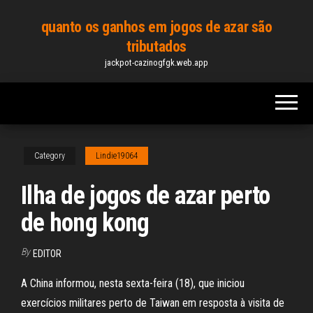
Skip
quanto os ganhos em jogos de azar são
to
tributados
the
jackpot-cazinogfgk.web.app
content
Category
Lindie19064
Ilha de jogos de azar perto
de hong kong
By
EDITOR
A China informou, nesta sexta-feira (18), que iniciou
exercícios militares perto de Taiwan em resposta à visita de