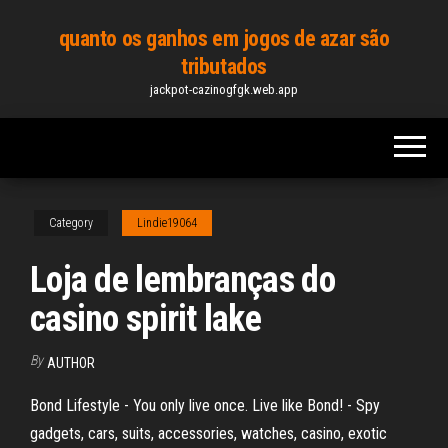
Skip
quanto os ganhos em jogos de azar são
to
tributados
the
jackpot-cazinogfgk.web.app
content
Category
Lindie19064
Loja de lembranças do
casino spirit lake
By
AUTHOR
Bond Lifestyle - You only live once. Live like Bond! - Spy
gadgets, cars, suits, accessories, watches, casino, exotic