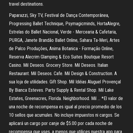
travel destinations.
Paparazzi, Sky TV, Festival de Dança Contemporânea,
Progressing Ballet Technique, Psymagicminds, HortaAlegre,
Estrelas do Ballet Nacional, Verde - Mercearia & Cafetaria,
PURGA, Janete Brandão Ballet Online, Sahara Ta-Meri, Artes
de Palco Produções, Anima Botanica - Formação Online,
Reserva Alecrim Glamping & Eco Suites Boutique Resort
Casino. Mil Deseos. Grocery Store. Mil Deseos. Italian
Restaurant. Mil Deseos. Cafe. Mil Design & Construction. A
sua loja de utilidades. Gift Shop. Mil Idéias Aluguel Provençal
By Bianca Esteves. Party Supply & Rental Shop. Mil Lake
Estates, Greenacres, Florida. Neighborhood. Mil … *El valor de
una noche de recompensa es igual al precio promedio de los
10 sellos que acumules. No incluye impuestos ni cargos. Se
aplicará un cargo por canje de $5.00 por cada noche de
recompensa que uses, a menos que utilices nuestra app para